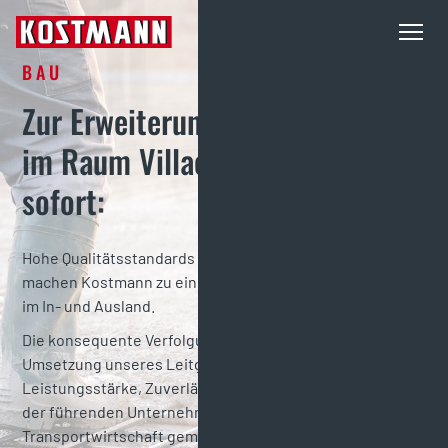
BAU
Zur Erweiterung unseres Teams 
im Raum Villach suchen wir ab 
sofort: 
Hohe Qualitätsstandards und Effizienz in der Ausführung
machen Kostmann zu einem starken Partner für Kunden
im In- und Ausland.
Die konsequente Verfolgung der Kundenziele und die
Umsetzung unseres Leitgedankens – Erfahrung,
Leistungsstärke, Zuverlässigkeit – haben uns zu einem
der führenden Unternehmen der Bau-, Rohstoff und
Transportwirtschaft gemacht.