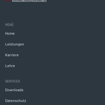
MENÜ
COMPLIANCE
Home
Verhaltenskodex
Leistungen
Hinweisgeberplattform
Karriere
Zertifizierungen
Lehre
SERVICES
SOCIAL MEDIA
Downloads
Facebook
Datenschutz
LinkedIn