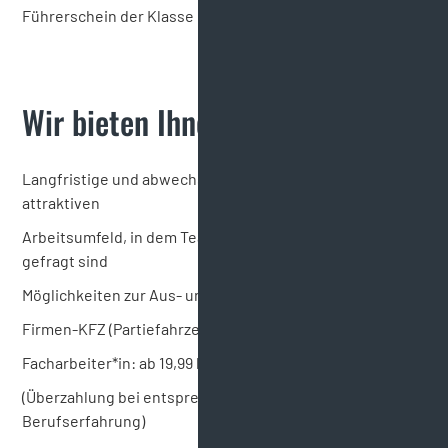
Führerschein der Klasse B von Vorteil
Wir bieten Ihnen:
Langfristige und abwechslungsreiche Tätigkeit in einem
attraktiven
Arbeitsumfeld, in dem Teamgeist und Eigeninitiative
gefragt sind
Möglichkeiten zur Aus- und Weiterbildung
Firmen-KFZ (Partiefahrzeug) wird zur Verfügung gestellt
Facharbeiter*in: ab 19,99 brutto/Stunde zzgl. Taggeld
(Überzahlung bei entsprechender Qualifikation und
Berufserfahrung)