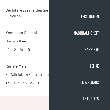
Bei Interesse melden Sie sich bitte telefonisch oder per
LEISTUNGEN
E-Mail an:
NACHHALTIGKEIT
Kostmann GesmbH
Burgstall 44
KARRIERE
9433 St. Andrä
LEHRE
Renate Maier
E-Mail: jobs@kostmann.com
DOWNLOADS
Tel.: +43 4358/2400 555
AKTUELLES