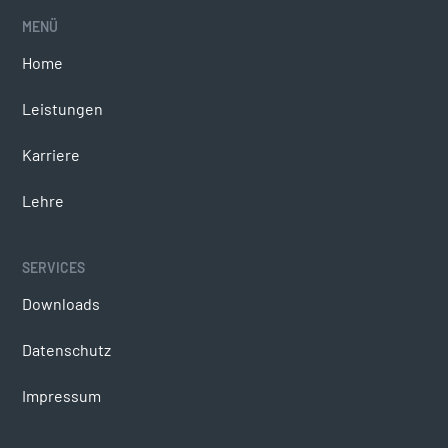
MENÜ
COMPLIANCE
Home
Verhaltenskodex
Leistungen
Hinweisgeberplattform
Karriere
Zertifizierungen
Lehre
SERVICES
SOCIAL MEDIA
Downloads
Facebook
Datenschutz
LinkedIn
Impressum
Instagram