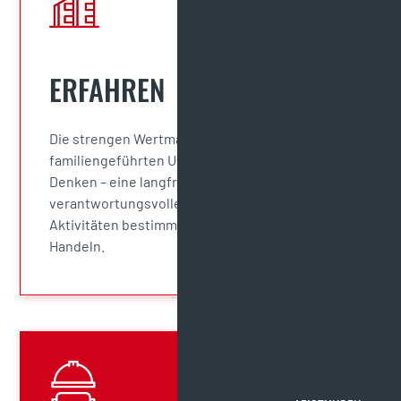
ERFAHREN
Die strengen Wertmaßstäbe eines
familiengeführten Unternehmens prägen unser
Denken – eine langfristige und
verantwortungsvolle Ausrichtung sämtlicher
Aktivitäten bestimmt im Geschäftsalltag unser
Handeln.