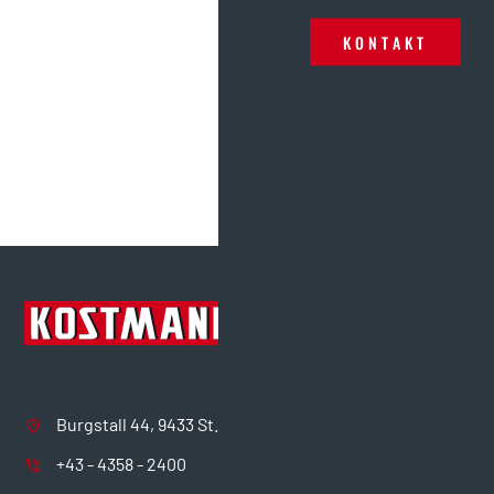
technische Meisterleistung dar, sondern auch eine
wichtige Verbindung über bestehende Verkehrswege wie
KONTAKT
die U-Bahnlinie U2 und eine Bahnstrecke der ÖBB.
Dank der vorgefertigten Träger und einer effizienten
Bauplanung bleiben wir weiterhin im Zeitplan, um dieses
wichtige Infrastrukturprojekt für Wien termingerecht
abzuschließen.
Burgstall 44, 9433 St. Andrä
+43 - 4358 - 2400