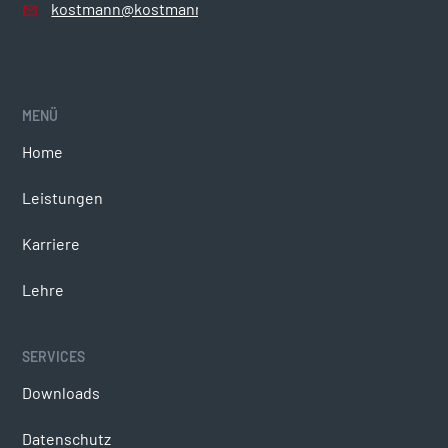
kostmann@kostmann.com
MENÜ
COMPLIANCE
Home
Verhaltenskodex
Leistungen
Hinweisgeberplattform
Karriere
Zertifizierungen
Lehre
SERVICES
SOCIAL MEDIA
Downloads
Facebook
Datenschutz
LinkedIn