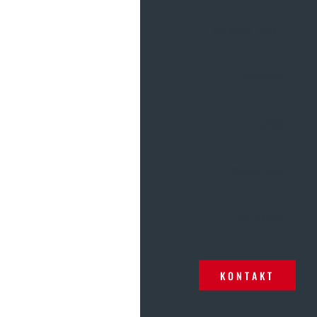
NACHHALTIGKEIT
KARRIERE
Das Team der Firma Kostmann saniert derzeit auf beiden
Richtungsfahrbahnen einen 5 km langen Abschnitt der A2
von Wolfsberg Nord bis zum Gräberntunnel. Die Bauzeit
LEHRE
erstreckt sich von März bis November 2024.
Die erneuerte Fahrbahn umfasst eine Fläche von 160.000
DOWNLOADS
m². Dabei werden 20.000 Tonnen alter Belag vor Ort
aufbereitet und in die neue Asphaltmischung integriert –
ein bedeutender Beitrag zur Kreislaufwirtschaft.
AKTUELLES
Zusätzlich werden 15 Brückenobjekte bis zum
Rohtragwerk abgetragen und die Brückenabdichtungen
neu hergestellt.
KONTAKT